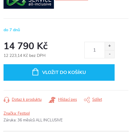
do 7 dnů
14 790 Kč
12 223,14 Kč bez DPH
Měrná
cena:
VLOŽIT DO KOŠÍKU
Dotaz k produktu
Hlídací pes
Sdílet
Značka:
Festool
Záruka
:
36 měsíců ALL INCLUSIVE