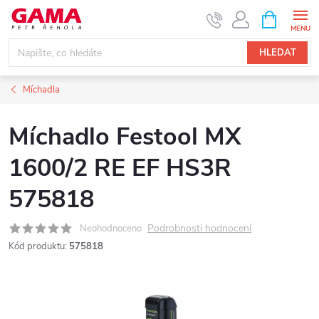
Přejít
NÁKUPNÍ
KOŠÍK
na
obsah
HLEDAT
Míchadla
Míchadlo Festool MX
1600/2 RE EF HS3R
575818
Podrobnosti hodnocení
Neohodnoceno
Kód produktu:
575818