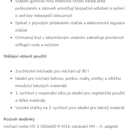
Stabilní gumové rohy efektivně chrání nářadí před
poškozením a zároveň umožňují bezpečné odložení a opření
o zeď bez nebezpečí sklouznutí
Spínač s plynulým přidáváním otáček a elektronická regulace
otáček
Ochranný kryt s labyrintovým vedením zabraňuje proniknutí
stříkající vody a nečistot
Stěžejní oblasti použití
2rychlostní míchadlo pro míchání až 90 l
Ideální pro míchání betonu, potěru, malty, omítky a většího
množství tekutých materiálů
1. rychlost s maximální sílou je ideální pro nepřetržité použití
a těžké materiály
Vysoké otáčky na 2. rychlost jsou ideální pro tekutý materiál
Rozsah dodávky
míchací metla HS 3 160x600 R M14,
odsávání MX – A,
adaptér