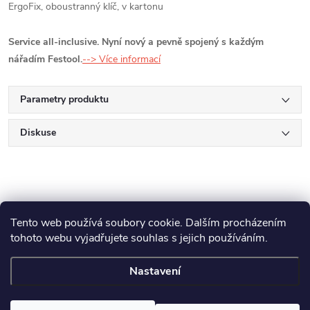
ErgoFix, oboustranný klíč, v kartonu
Service all-inclusive. Nyní nový a pevně spojený s každým
nářadím Festool.
--> Více informací
Parametry produktu
Diskuse
Tento web používá soubory cookie. Dalším procházením
tohoto webu vyjadřujete souhlas s jejich používáním.
Z
Makita
Milwaukee
Festool
Nastavení
á
Copyright 2026
GAMA - NÁŘADÍ
. Všechna práva vyhrazena.