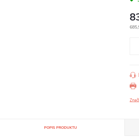
8
685,
Měr
cena
Znač
POPIS PRODUKTU