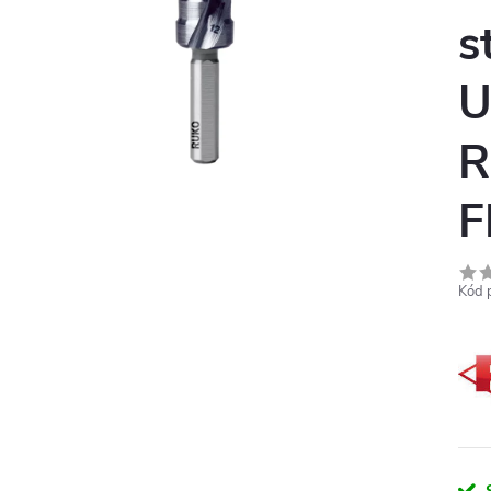
s
U
R
F
Kód 