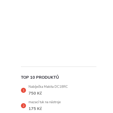
t
r
a
n
n
í
TOP 10 PRODUKTŮ
p
Nabíječka Makita DC18RC
a
750 Kč
mazací tuk na nástroje
n
175 Kč