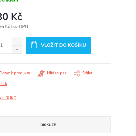
30 Kč
95 Kč bez DPH
ná
:
VLOŽIT DO KOŠÍKU
Dotaz k produktu
Hlídací pes
Sdílet
Tisk
ka:
RUKO
DISKUZE