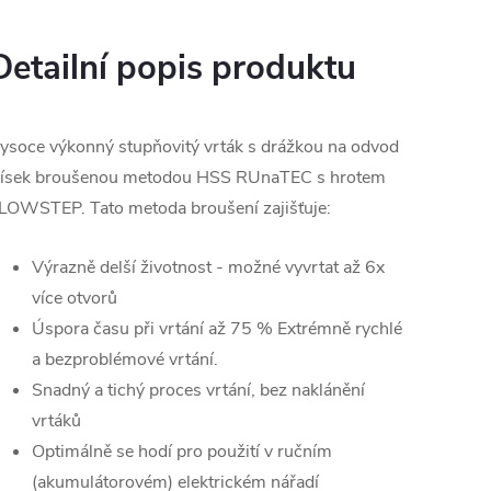
Detailní popis produktu
ysoce výkonný stupňovitý vrták s drážkou na odvod
řísek broušenou metodou HSS RUnaTEC s hrotem
LOWSTEP. Tato metoda broušení zajišťuje:
Výrazně delší životnost - možné vyvrtat až 6x
více otvorů
Úspora času při vrtání až 75 % Extrémně rychlé
a bezproblémové vrtání.
Snadný a tichý proces vrtání, bez naklánění
vrtáků
Optimálně se hodí pro použití v ručním
(akumulátorovém) elektrickém nářadí