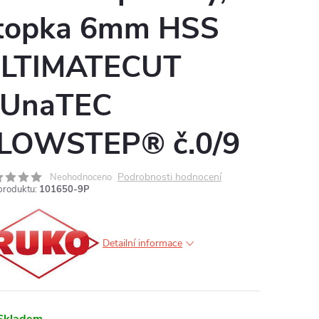
topka 6mm HSS
LTIMATECUT
UnaTEC
LOWSTEP® č.0/9
Podrobnosti hodnocení
Neohodnoceno
produktu:
101650-9P
Detailní informace
Skladem