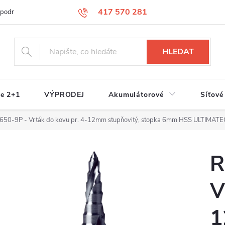
417 570 281
 podmínky
Podmínky ochrany osobních údajů
Jak nakupovat
S
HLEDAT
e 2+1
VÝPRODEJ
Akumulátorové
Síťové
650-9P - Vrták do kovu pr. 4-12mm stupňovitý, stopka 6mm HSS ULTIM
R
V
1