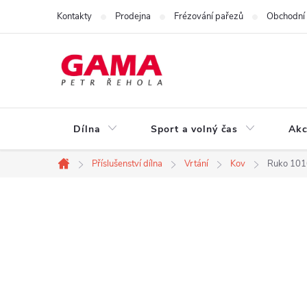
Přejít
Kontakty
Prodejna
Frézování pařezů
Obchodní
na
obsah
Dílna
Sport a volný čas
Akc
Příslušenství dílna
Vrtání
Kov
Ruko 101
Domů
P
o
s