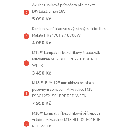
e
Aku bezuhlíková přímočará pila Makita
DJV182Z Li-ion 18V
l
5 090 Kč
Kombinované kladivo s výměnným sklíčidlem
Makita HR2470T 2,4J, 780W
4 080 Kč
M12™ kompaktní bezuhlíkový šroubovák
Milwaukee M12 BLDDRC-201BRF RED
WEEK
3 490 Kč
M18 FUEL™ 125 mm úhlová bruska s
posuvným spínačem Milwaukee M18
FSAG125X-501BRF RED WEEK
7 950 Kč
M18™ kompaktní bezuhlíková příklepová
vrtačka Milwaukee M18 BLPD2-501BRF
RED WEEK