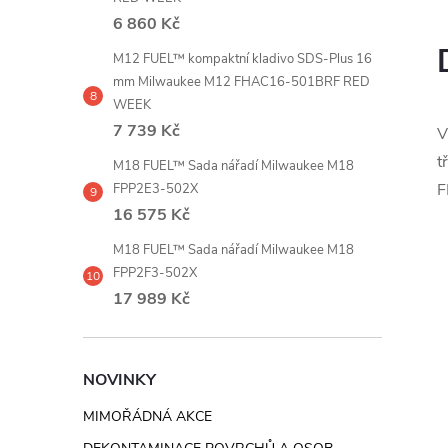
6 860 Kč
M12 FUEL™ kompaktní kladivo SDS-Plus 16
mm Milwaukee M12 FHAC16-501BRF RED
WEEK
7 739 Kč
V
t
M18 FUEL™ Sada nářadí Milwaukee M18
F
FPP2E3-502X
16 575 Kč
M18 FUEL™ Sada nářadí Milwaukee M18
FPP2F3-502X
17 989 Kč
NOVINKY
MIMOŘÁDNÁ AKCE