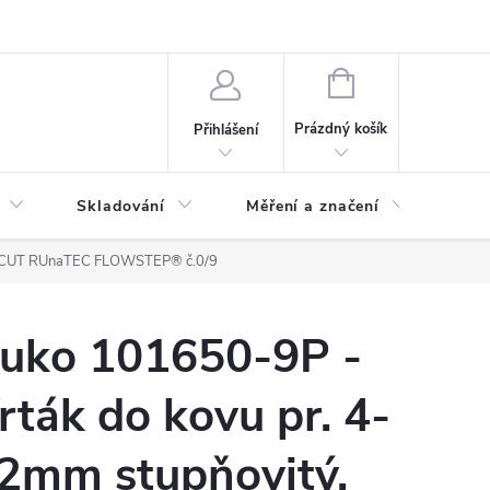
ervis
Novinky
NÁKUPNÍ
KOŠÍK
Prázdný košík
Přihlášení
Skladování
Měření a značení
Osv
ATECUT RUnaTEC FLOWSTEP® č.0/9
uko 101650-9P -
rták do kovu pr. 4-
2mm stupňovitý,