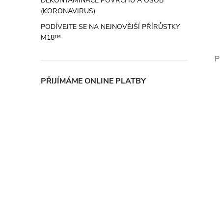
DEKONTAMINACE POVRCHŮ A OSOB
(KORONAVIRUS)
PODÍVEJTE SE NA NEJNOVĚJŠÍ PŘÍRŮSTKY
M18™
P
PŘIJÍMÁME ONLINE PLATBY