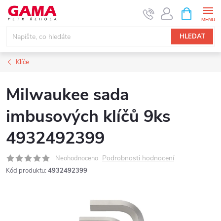
Přejít
NÁKUPNÍ
KOŠÍK
na
obsah
HLEDAT
Klíče
Milwaukee sada
imbusových klíčů 9ks
4932492399
Podrobnosti hodnocení
Neohodnoceno
Kód produktu:
4932492399