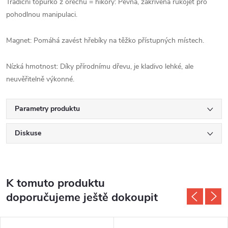
Tradiční topůrko z ořechu = hikory: Pevná, zakřivená rukojeť pro
pohodlnou manipulaci.
Magnet: Pomáhá zavést hřebíky na těžko přístupných místech.
Nízká hmotnost: Díky přírodnímu dřevu, je kladivo lehké, ale
neuvěřitelně výkonné.
Parametry produktu
Diskuse
K tomuto produktu
doporučujeme ještě dokoupit