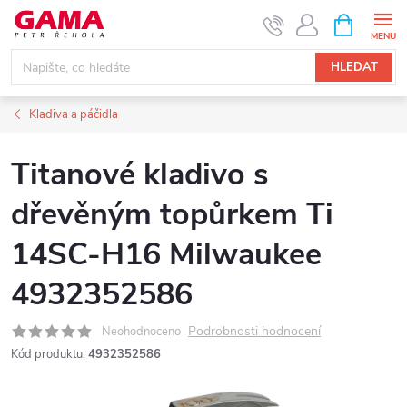
Přejít
NÁKUPNÍ
KOŠÍK
na
obsah
HLEDAT
Kladiva a páčidla
Titanové kladivo s
dřevěným topůrkem Ti
14SC-H16 Milwaukee
4932352586
Podrobnosti hodnocení
Neohodnoceno
Kód produktu:
4932352586