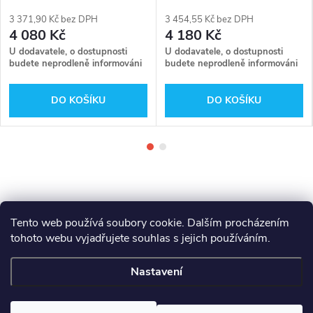
Milwaukee 4932352585
Milwaukee 4932352583
3 371,90 Kč bez DPH
3 454,55 Kč bez DPH
4 080 Kč
4 180 Kč
U dodavatele, o dostupnosti
U dodavatele, o dostupnosti
budete neprodleně informováni
budete neprodleně informováni
DO KOŠÍKU
DO KOŠÍKU
Tento web používá soubory cookie. Dalším procházením
tohoto webu vyjadřujete souhlas s jejich používáním.
Z
Makita
Milwaukee
Festool
Nastavení
á
Copyright 2026
GAMA - NÁŘADÍ
. Všechna práva vyhrazena.