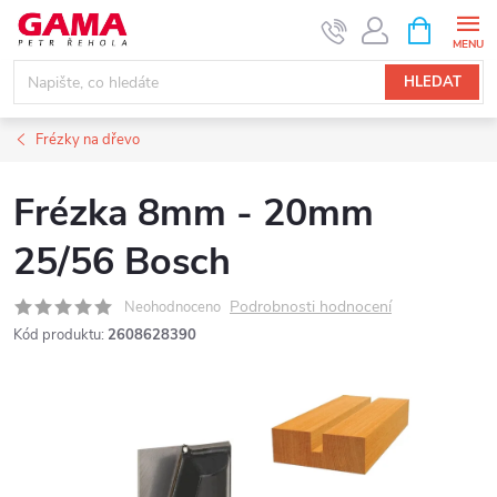
Přejít
NÁKUPNÍ
KOŠÍK
na
obsah
HLEDAT
Frézky na dřevo
Frézka 8mm - 20mm
25/56 Bosch
Podrobnosti hodnocení
Neohodnoceno
Kód produktu:
2608628390