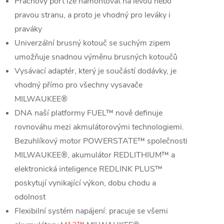
Prachový port lze namontovat na levou nebo
pravou stranu, a proto je vhodný pro leváky i
praváky
Univerzální brusný kotouč se suchým zipem
umožňuje snadnou výměnu brusných kotoučů
Vysávací adaptér, který je součástí dodávky, je
vhodný přímo pro všechny vysavače
MILWAUKEE®
DNA naší platformy FUEL™ nově definuje
rovnováhu mezi akmulátorovými technologiemi.
Bezuhlíkový motor POWERSTATE™ společnosti
MILWAUKEE®, akumulátor REDLITHIUM™ a
elektronická inteligence REDLINK PLUS™
poskytují vynikající výkon, dobu chodu a
odolnost
Flexibilní systém napájení: pracuje se všemi