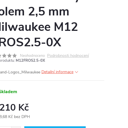
olem 2,5 mm
MA
ilwaukee M12
ROS2.5-0X
Podrobnosti hodnocení
Neohodnoceno
produktu:
M12FROS2.5-0X
Detailní informace
Skladem
 210 Kč
8,68 Kč bez DPH
ná