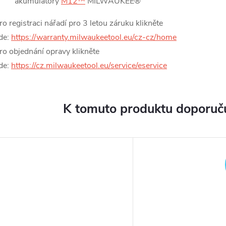
akumulátory
M12™
MILWAUKEE®
ro registraci nářadí pro 3 letou záruku klikněte
de:
https://warranty.milwaukeetool.eu/cz-cz/home
ro objednání opravy klikněte
de:
https://cz.milwaukeetool.eu/service/eservice
K tomuto produktu doporuču
ARMA