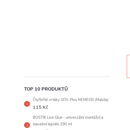
t
r
a
n
n
í
TOP 10 PRODUKTŮ
p
Čtyřbřité vrtáky SDS-Plus NEMESIS (Makita)
a
115 Kč
BOSTIK Lion Glue - univerzální montážní a
n
stavební lepidlo 290 ml