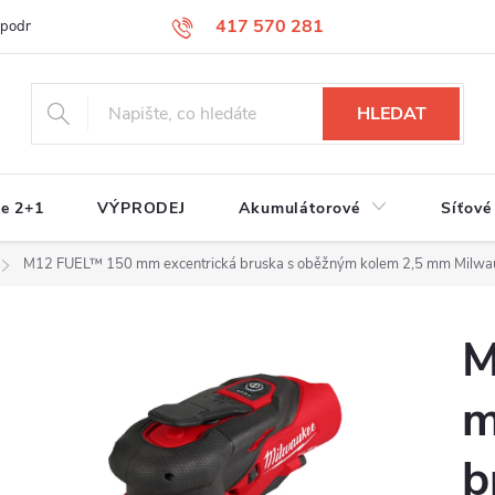
417 570 281
 podmínky
Podmínky ochrany osobních údajů
Jak nakupovat
S
HLEDAT
e 2+1
VÝPRODEJ
Akumulátorové
Síťové
M12 FUEL™ 150 mm excentrická bruska s oběžným kolem 2,5 mm Milw
M
m
b