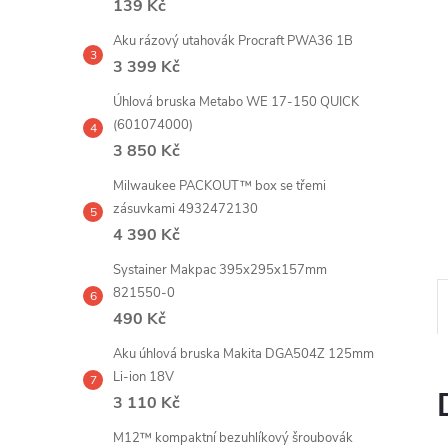
139 Kč
e
Aku rázový utahovák Procraft PWA36 1B
l
3 399 Kč
Úhlová bruska Metabo WE 17-150 QUICK
(601074000)
3 850 Kč
Milwaukee PACKOUT™ box se třemi
zásuvkami 4932472130
4 390 Kč
Systainer Makpac 395x295x157mm
821550-0
490 Kč
Aku úhlová bruska Makita DGA504Z 125mm
Li-ion 18V
3 110 Kč
M12™ kompaktní bezuhlíkový šroubovák