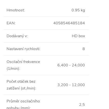
Hmotnost
:
0.95 kg
EAN
:
4058546485184
Dodávaný v
:
HD box
Nastavení rychlosti
:
8
Oscilační frekvence
6,400 - 24,000
(1/min)
:
Počet otáček bez
3,200 - 12,000
zatížení (ot./min)
:
Průměr oscilačního
2,5
pohybu (mm)
: