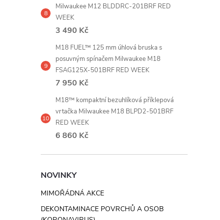
Milwaukee M12 BLDDRC-201BRF RED
WEEK
3 490 Kč
M18 FUEL™ 125 mm úhlová bruska s
posuvným spínačem Milwaukee M18
FSAG125X-501BRF RED WEEK
7 950 Kč
M18™ kompaktní bezuhlíková příklepová
vrtačka Milwaukee M18 BLPD2-501BRF
RED WEEK
6 860 Kč
NOVINKY
MIMOŘÁDNÁ AKCE
DEKONTAMINACE POVRCHŮ A OSOB
(KORONAVIRUS)