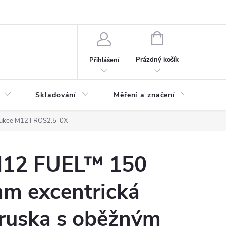
ervis
Novinky
NÁKUPNÍ
KOŠÍK
Prázdný košík
Přihlášení
Skladování
Měření a značení
Osv
aukee M12 FROS2.5-0X
12 FUEL™ 150
m excentrická
ruska s oběžným