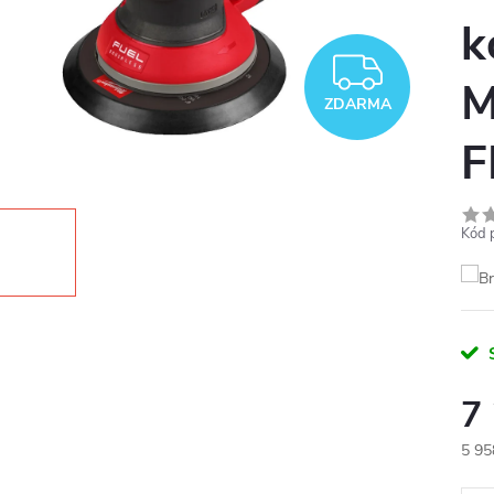
k
ZDAR
M
ZDARMA
F
Kód 
7
5 95
Měr