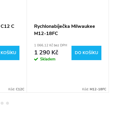
 C12 C
Rychlonabíječka Milwaukee
Akumulá
M12-18FC
Milwau
1 066,12 Kč bez DPH
735,54 Kč 
1 290 Kč
890 K
 KOŠÍKU
DO KOŠÍKU
Skladem
U dodavat
dostupnos
budete
neprodle
informová
Kód:
C12C
Kód:
M12-18FC