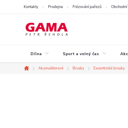
Přejít
Kontakty
Prodejna
Frézování pařezů
Obchodní
na
obsah
Dílna
Sport a volný čas
Akc
Akumulátorové
Brusky
Excentrické brusky
Domů
P
o
s