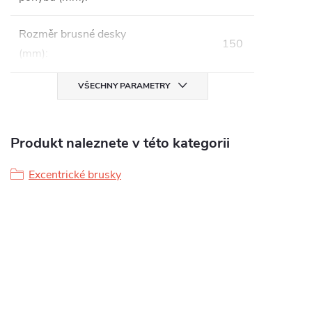
Rozměr brusné desky
150
(mm)
:
VŠECHNY PARAMETRY
Produkt naleznete v této kategorii
Excentrické brusky