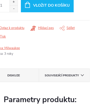
:
VLOŽIT DO KOŠÍKU
Dotaz k produktu
Hlídací pes
Sdílet
Tisk
ka:
Milwaukee
ka
:
3 roky
DISKUZE
SOUVISEJÍCÍ PRODUKTY
Parametry produktu: