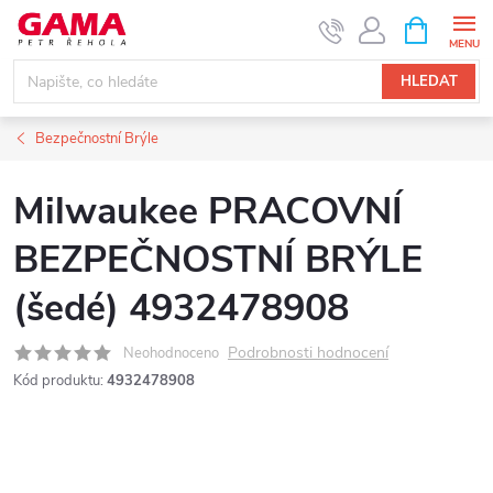
Přejít
NÁKUPNÍ
KOŠÍK
na
obsah
HLEDAT
Bezpečnostní Brýle
Milwaukee PRACOVNÍ
BEZPEČNOSTNÍ BRÝLE
(šedé) 4932478908
Podrobnosti hodnocení
Neohodnoceno
Kód produktu:
4932478908