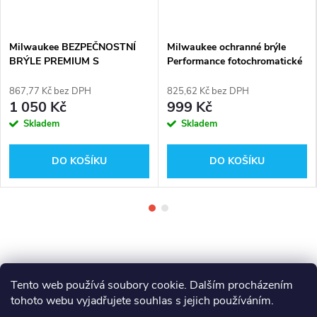
Milwaukee BEZPEČNOSTNÍ
Milwaukee ochranné brýle
BRÝLE PREMIUM S
Performance fotochromatické
TĚSNĚNÍM (tónované s
4932498367
polarizací)
867,77 Kč bez DPH
825,62 Kč bez DPH
1 050 Kč
999 Kč
Skladem
Skladem
DO KOŠÍKU
DO KOŠÍKU
Tento web používá soubory cookie. Dalším procházením
tohoto webu vyjadřujete souhlas s jejich používáním.
Makita
Milwaukee
Festool