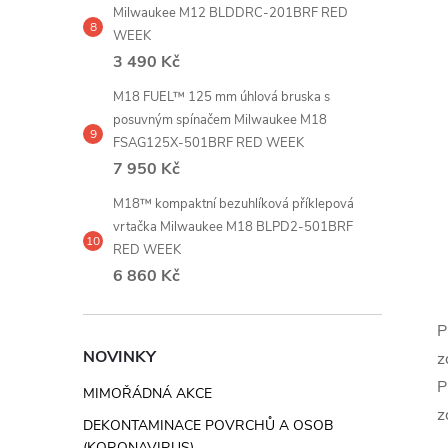
Milwaukee M12 BLDDRC-201BRF RED
WEEK
3 490 Kč
M18 FUEL™ 125 mm úhlová bruska s
posuvným spínačem Milwaukee M18
FSAG125X-501BRF RED WEEK
7 950 Kč
M18™ kompaktní bezuhlíková příklepová
vrtačka Milwaukee M18 BLPD2-501BRF
RED WEEK
6 860 Kč
P
NOVINKY
z
P
MIMOŘÁDNÁ AKCE
z
DEKONTAMINACE POVRCHŮ A OSOB
(KORONAVIRUS)