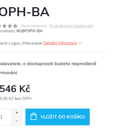
OPH-BA
MA
Podrobnosti hodnocení
Neohodnoceno
produktu:
M18FOPH-BA
Detailní informace
odavatele, o dostupnosti budete neprodleně
ormováni
 546 Kč
9,26 Kč bez DPH
ná
:
VLOŽIT DO KOŠÍKU