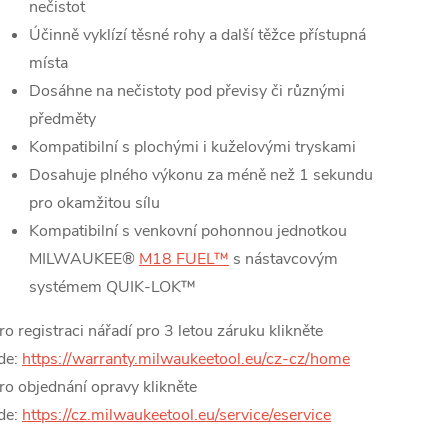
nečistot
Účinně vyklízí těsné rohy a další těžce přístupná
místa
Dosáhne na nečistoty pod převisy či různými
předměty
Kompatibilní s plochými i kuželovými tryskami
Dosahuje plného výkonu za méně než 1 sekundu
pro okamžitou sílu
Kompatibilní s venkovní pohonnou jednotkou
MILWAUKEE®
M18 FUEL™
s nástavcovým
systémem QUIK-LOK™
ro registraci nářadí pro 3 letou záruku klikněte
de:
https://warranty.milwaukeetool.eu/cz-cz/home
ro objednání opravy klikněte
de:
https://cz.milwaukeetool.eu/service/eservice