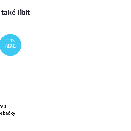
ZDARMA
ZDARMA
y s
sekačky
ee M18