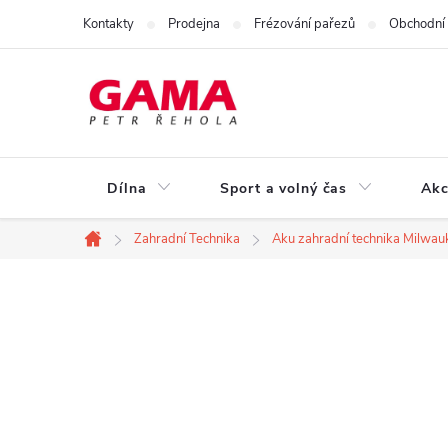
Přejít
Kontakty
Prodejna
Frézování pařezů
Obchodní
na
obsah
Dílna
Sport a volný čas
Akc
Zahradní Technika
Aku zahradní technika Milwau
Domů
P
o
s