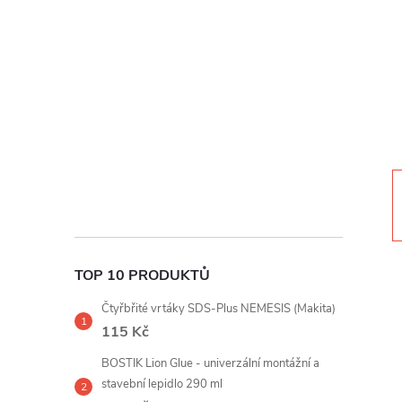
t
r
a
n
n
í
TOP 10 PRODUKTŮ
p
Čtyřbřité vrtáky SDS-Plus NEMESIS (Makita)
a
115 Kč
BOSTIK Lion Glue - univerzální montážní a
n
stavební lepidlo 290 ml