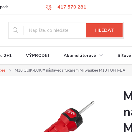
417 570 281
 podmínky
Podmínky ochrany osobních údajů
Jak nakupovat
S
HLEDAT
e 2+1
VÝPRODEJ
Akumulátorové
Síťové
kee
M18 QUIK-LOK™ nástavec s fukarem Milwaukee M18 FOPH-BA
M
n
M