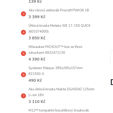
139 Kč
e
Aku rázový utahovák Procraft PWA36 1B
l
3 399 Kč
Úhlová bruska Metabo WE 17-150 QUICK
(601074000)
3 850 Kč
Milwaukee PACKOUT™ box se třemi
zásuvkami 4932472130
4 390 Kč
Systainer Makpac 395x295x157mm
821550-0
490 Kč
Aku úhlová bruska Makita DGA504Z 125mm
Li-ion 18V
3 110 Kč
M12™ kompaktní bezuhlíkový šroubovák