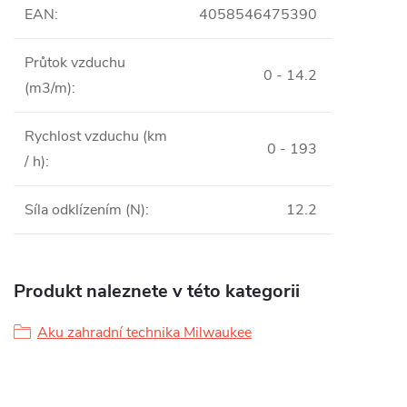
EAN
:
4058546475390
Průtok vzduchu
0 - 14.2
(m3/m)
:
Rychlost vzduchu (km
0 - 193
/ h)
:
Síla odklízením (N)
:
12.2
Produkt naleznete v této kategorii
Aku zahradní technika Milwaukee