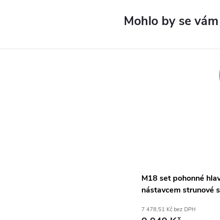
M18 set pohonné hlav
nástavcem strunové 
QUIK-LOK™ Milwauk
7 478,51 Kč bez DPH
FOPHLTKIT-0