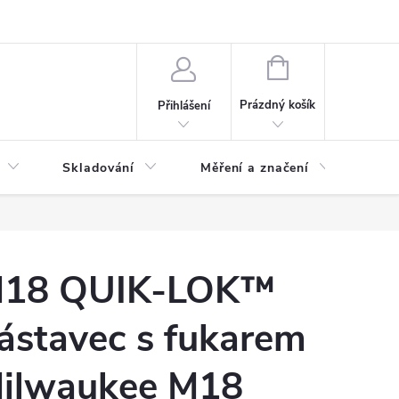
ervis
Novinky
NÁKUPNÍ
KOŠÍK
Prázdný košík
Přihlášení
Skladování
Měření a značení
Osv
18 QUIK-LOK™
ástavec s fukarem
ilwaukee M18