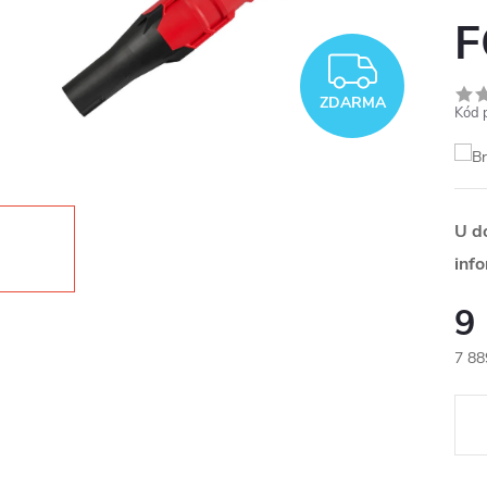
F
ZDAR
ZDARMA
Kód 
U d
inf
9
7 88
Měr
cena