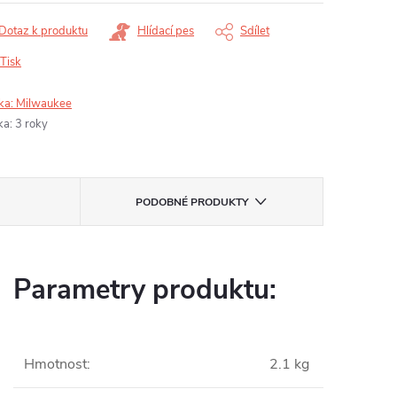
Dotaz k produktu
Hlídací pes
Sdílet
Tisk
ka:
Milwaukee
ka
:
3 roky
PODOBNÉ PRODUKTY
Parametry produktu:
Hmotnost
:
2.1 kg