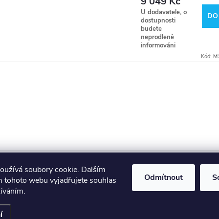
9 049 Kč
U dodavatele, o
DO
dostupnosti
budete
neprodleně
informováni
Kód:
M
Makita
Milwaukee
Festool
oužívá soubory cookie. Dalším
Odmítnout
S
 tohoto webu vyjadřujete souhlas
žíváním.
í