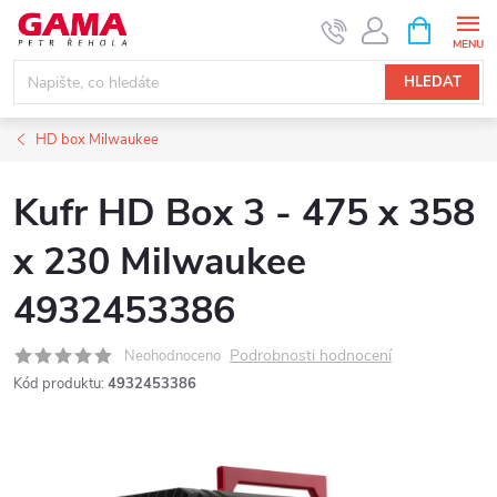
Přejít
NÁKUPNÍ
KOŠÍK
na
obsah
HLEDAT
HD box Milwaukee
Kufr HD Box 3 - 475 x 358
x 230 Milwaukee
4932453386
Podrobnosti hodnocení
Neohodnoceno
Kód produktu:
4932453386