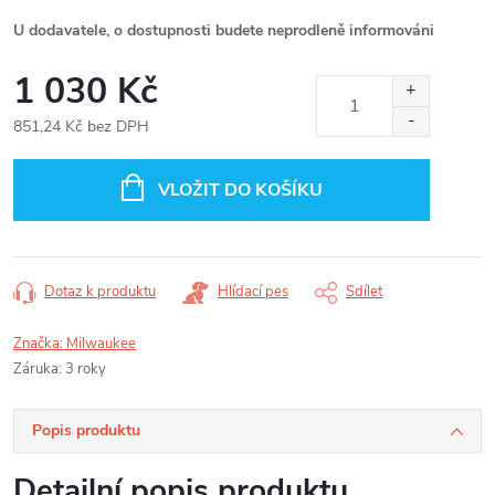
U dodavatele, o dostupnosti budete neprodleně informováni
1 030 Kč
851,24 Kč bez DPH
Měrná
cena:
VLOŽIT DO KOŠÍKU
Dotaz k produktu
Hlídací pes
Sdílet
Značka:
Milwaukee
Záruka
:
3 roky
Popis produktu
Detailní popis produktu