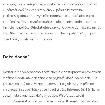
Zásilkony) a
Způsob platby
, případně vepíšete do políčka slevový
kupón/dárkový šek kód slevového kupónu a kliknete na
políčko
Objednat
. Poté vyplníte informace o dodací adrese pro
doručení zásilky, potvrdíte souhlas s obchodními podmínkami a
kliknete na políčko
Odeslat objednávku
. Obvykle do několika minut,
obdržíte na vámi zadanou e-mailovou adresu potvrzení o přijetí
objednávky s dalšími informacemi.
Doba dodání
Dodací lhůta objednaného zboží bude dle dostupnosti a provozních
možností dodavatele dodáno v co nejkratší době, obvykle do 1-2
pracovních dnů od závazného potvrzení objednávky. V případě
prodloužení dodací lhůty bude kupující včas informován. Zásilka se
zbožím obsahuje vždy daňový doklad. Při převzetí zboží
doporučujeme zkontrolovat mechanické poškození obalu výrobku.