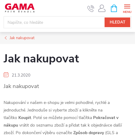
Přejít
NÁKUPNÍ
KOŠÍK
na
obsah
HLEDAT
Jak nakupovat
Jak nakupovat
21.3.2020
Jak nakupovat
Nakupování v našem e-shopu je velmi pohodlné, rychlé a
jednoduché. Jednoduše si vyberte zboží a klikněte na
tlačítko
Koupit
. Poté se můžete pomocí tlačítka
Pokračovat v
nákupu
vrátit do seznamu zboží a přidat tak k objednávce další
zboží. Po dokončení výběru označíte
Způsob dopravy
(GLS a