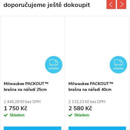
doporučujeme ještě dokoupit
DARMA
ZDARMA
Z
ZDARMA
ZDARMA
Milwaukee PACKOUT™
Milwaukee PACKOUT™
brašna na nářadí 25cm
brašna na nářadí 40cm
4932464084
4932464085
1 446,28 Kč bez DPH
2 132,23 Kč bez DPH
1 750 Kč
2 580 Kč
Skladem
Skladem