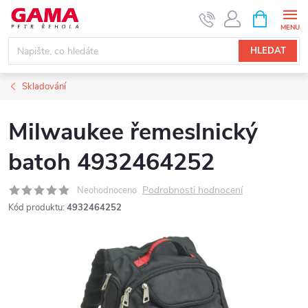
Přejít
NÁKUPNÍ
KOŠÍK
na
obsah
HLEDAT
Skladování
Milwaukee řemeslnický
batoh 4932464252
Podrobnosti hodnocení
Neohodnoceno
Kód produktu:
4932464252